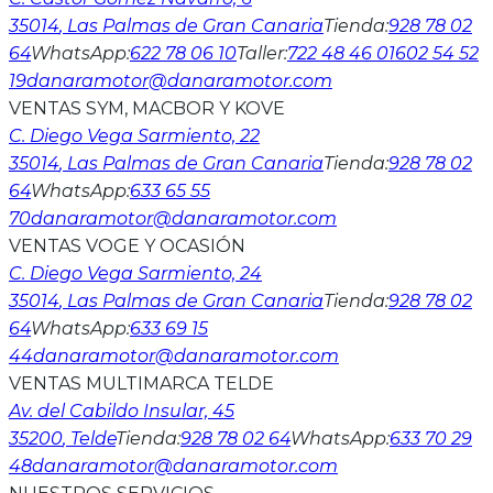
35014
, Las Palmas de Gran Canaria
Tienda
:
928 78 02
64
WhatsApp
:
622 78 06 10
Taller
:
722 48 46 01
602 54 52
19
danaramotor@danaramotor.com
VENTAS SYM, MACBOR Y KOVE
C. Diego Vega Sarmiento, 22
35014
, Las Palmas de Gran Canaria
Tienda
:
928 78 02
64
WhatsApp
:
633 65 55
70
danaramotor@danaramotor.com
VENTAS VOGE Y OCASIÓN
C. Diego Vega Sarmiento, 24
35014
, Las Palmas de Gran Canaria
Tienda
:
928 78 02
64
WhatsApp
:
633 69 15
44
danaramotor@danaramotor.com
VENTAS MULTIMARCA TELDE
Av. del Cabildo Insular, 45
35200
, Telde
Tienda
:
928 78 02 64
WhatsApp
:
633 70 29
48
danaramotor@danaramotor.com