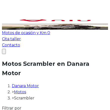
Ver todas las motos
ATV-Quad
Motos de ocasión y Km 0
Cita taller
Contacto
Motos Scrambler en Danara
Motor
Danara Motor
>
Motos
>
Scrambler
Filtrar por