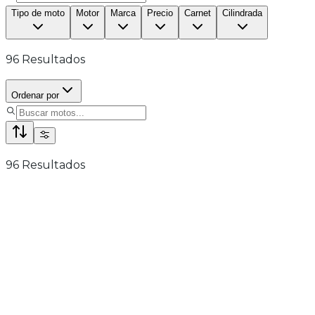
Tipo de moto
Motor
Marca
Precio
Carnet
Cilindrada
96
Resultados
Ordenar por
96
Resultados
OFERTA
A
Kove 800X Rally
3 años de garantía