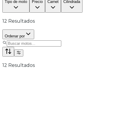
Tipo de moto
Precio
Carnet
Cilindrada
12
Resultados
Ordenar por
12
Resultados
NOVEDAD 2026
A2
Cyclone RX6
Seguro obligatorio GRATIS
6.490€