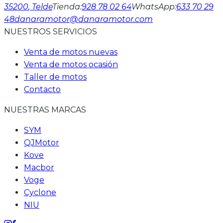
35200
, Telde
Tienda
:
928 78 02 64
WhatsApp
:
633 70 29
48
danaramotor@danaramotor.com
NUESTROS SERVICIOS
Venta de motos nuevas
Venta de motos ocasión
Taller de motos
Contacto
NUESTRAS MARCAS
SYM
QJMotor
Kove
Macbor
Voge
Cyclone
NIU