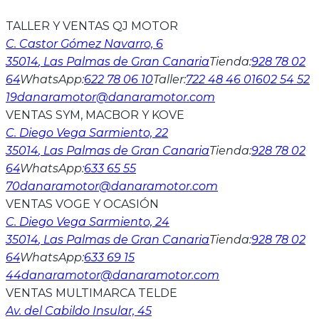
TALLER Y VENTAS QJ MOTOR
C. Castor Gómez Navarro, 6
35014
, Las Palmas de Gran Canaria
Tienda
:
928 78 02
64
WhatsApp
:
622 78 06 10
Taller
:
722 48 46 01
602 54 52
19
danaramotor@danaramotor.com
VENTAS SYM, MACBOR Y KOVE
C. Diego Vega Sarmiento, 22
35014
, Las Palmas de Gran Canaria
Tienda
:
928 78 02
64
WhatsApp
:
633 65 55
70
danaramotor@danaramotor.com
VENTAS VOGE Y OCASIÓN
C. Diego Vega Sarmiento, 24
35014
, Las Palmas de Gran Canaria
Tienda
:
928 78 02
64
WhatsApp
:
633 69 15
44
danaramotor@danaramotor.com
VENTAS MULTIMARCA TELDE
Av. del Cabildo Insular, 45