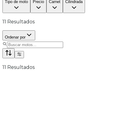
Tipo de moto
Precio
Carnet
Cilindrada
11
Resultados
Ordenar por
11
Resultados
OFERTA
A
Kove 800X Rally
3 años de garantía
10.699€