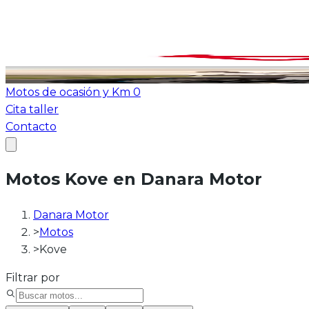
Ver todas las motos
ATV-Quad
Motos de ocasión y Km 0
Cita taller
Contacto
Motos Kove en Danara Motor
Danara Motor
>
Motos
>
Kove
Filtrar por