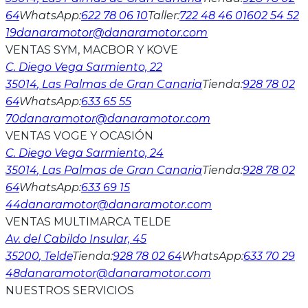
64
WhatsApp
:
622 78 06 10
Taller
:
722 48 46 01
602 54 52
19
danaramotor@danaramotor.com
VENTAS SYM, MACBOR Y KOVE
C. Diego Vega Sarmiento, 22
35014
, Las Palmas de Gran Canaria
Tienda
:
928 78 02
64
WhatsApp
:
633 65 55
70
danaramotor@danaramotor.com
VENTAS VOGE Y OCASIÓN
C. Diego Vega Sarmiento, 24
35014
, Las Palmas de Gran Canaria
Tienda
:
928 78 02
64
WhatsApp
:
633 69 15
44
danaramotor@danaramotor.com
VENTAS MULTIMARCA TELDE
Av. del Cabildo Insular, 45
35200
, Telde
Tienda
:
928 78 02 64
WhatsApp
:
633 70 29
48
danaramotor@danaramotor.com
NUESTROS SERVICIOS