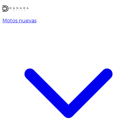
Motos nuevas