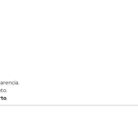
arencia.
to.
rto
.