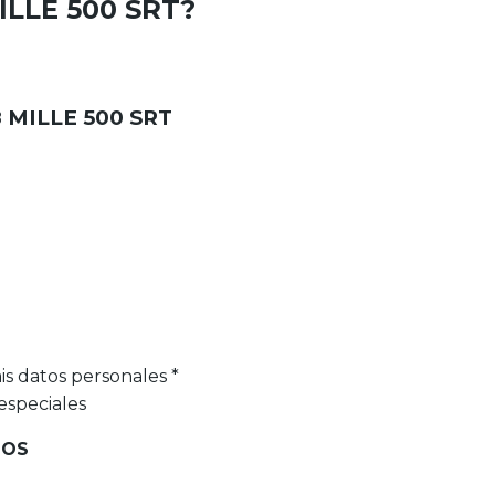
LLE 500 SRT
?
MILLE 500 SRT
is datos personales *
especiales
TOS