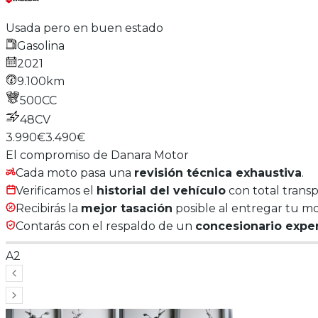
Usada pero en buen estado
Gasolina
2021
9.100km
500
CC
48
CV
3.990€
3.490€
El compromiso de Danara Motor
Cada moto pasa una
revisión técnica exhaustiva
.
Verificamos el
historial del vehículo
con total transp
Recibirás la
mejor tasación
posible al entregar tu mo
Contarás con el respaldo de un
concesionario expe
A2