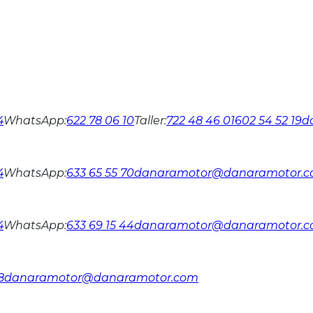
4
WhatsApp
:
622 78 06 10
Taller
:
722 48 46 01
602 54 52 19
d
4
WhatsApp
:
633 65 55 70
danaramotor@danaramotor.
4
WhatsApp
:
633 69 15 44
danaramotor@danaramotor.
8
danaramotor@danaramotor.com