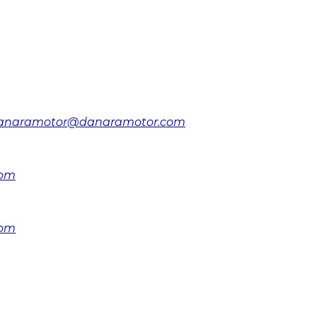
anaramotor@danaramotor.com
com
com