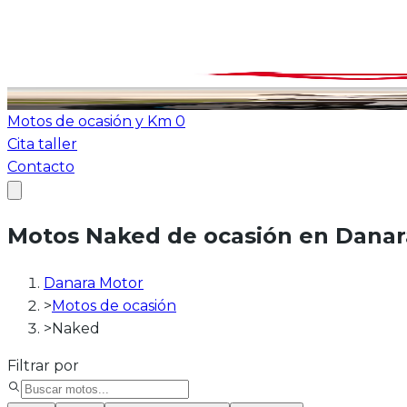
Ver todas las motos
ATV-Quad
Motos de ocasión y Km 0
Cita taller
Contacto
Motos Naked de ocasión en Danar
Danara Motor
>
Motos de ocasión
>
Naked
Filtrar por