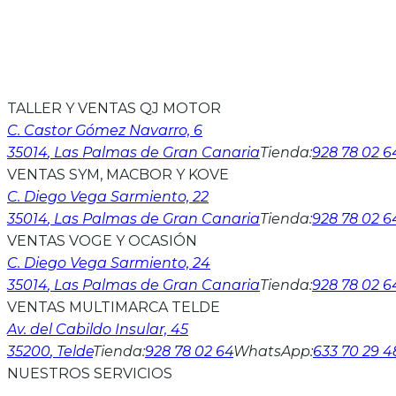
125 CC
2.990€
2.590€
TALLER Y VENTAS QJ MOTOR
C. Castor Gómez Navarro, 6
35014
, Las Palmas de Gran Canaria
Tienda
:
928 78 02 6
VENTAS SYM, MACBOR Y KOVE
C. Diego Vega Sarmiento, 22
35014
, Las Palmas de Gran Canaria
Tienda
:
928 78 02 6
VENTAS VOGE Y OCASIÓN
C. Diego Vega Sarmiento, 24
35014
, Las Palmas de Gran Canaria
Tienda
:
928 78 02 6
VENTAS MULTIMARCA TELDE
Av. del Cabildo Insular, 45
35200
, Telde
Tienda
:
928 78 02 64
WhatsApp
:
633 70 29 4
NUESTROS SERVICIOS