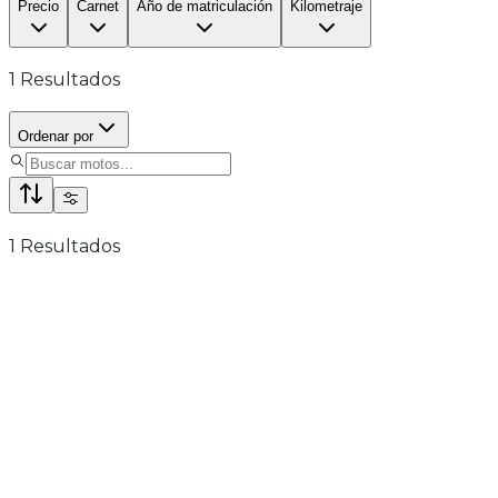
Precio
Carnet
Año de matriculación
Kilometraje
1
Resultados
Ordenar por
1
Resultados
A1/B
FB Mondial FLAT TRACK 125
Gasolina
1 km
2024