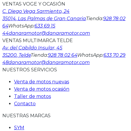
VENTAS VOGE Y OCASIÓN
C. Diego Vega Sarmiento, 24
35014
, Las Palmas de Gran Canaria
Tienda
:
928 78 02
64
WhatsApp
:
633 69 15
44
danaramotor@danaramotor.com
VENTAS MULTIMARCA TELDE
Av. del Cabildo Insular, 45
35200
, Telde
Tienda
:
928 78 02 64
WhatsApp
:
633 70 29
48
danaramotor@danaramotor.com
NUESTROS SERVICIOS
Venta de motos nuevas
Venta de motos ocasión
Taller de motos
Contacto
NUESTRAS MARCAS
SYM