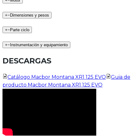
+
−
Motor
+
−
Dimensiones y pesos
+
−
Parte ciclo
+
−
Instrumentación y equipamiento
DESCARGAS
Catálogo Macbor Montana XR1 125 EVO
Guia de
producto Macbor Montana XR1 125 EVO