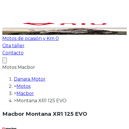
Ver todas las motos
ATV-Quad
Motos de ocasión y Km 0
Cita taller
Contacto
Motos
Macbor
Danara Motor
>
Motos
>
Macbor
>
Montana XR1 125 EVO
Macbor
Montana XR1 125 EVO