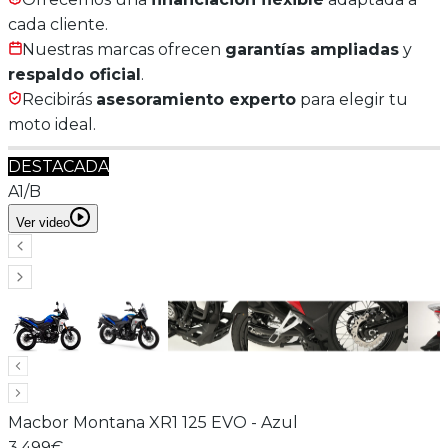
cada cliente.
Nuestras marcas ofrecen
garantías ampliadas
y
respaldo oficial
.
Recibirás
asesoramiento experto
para elegir tu
moto ideal.
DESTACADA
A1/B
Ver video
Macbor
Montana XR1 125 EVO
-
Azul
3.499€