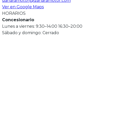
danaramotor@danaramotor.com
Ver en Google Maps
HORARIOS
Concesionario
Lunes a viernes: 9:30–14:00 16:30–20:00
Sábado y domingo: Cerrado
EXPLORA NUESTROS MODELOS
NOVEDAD 2026
N
A1/B
A
Cyclone RX2
Kit de 3 maletas INCLUIDO
Seguro obligatorio GRATIS
6
3.595€
3