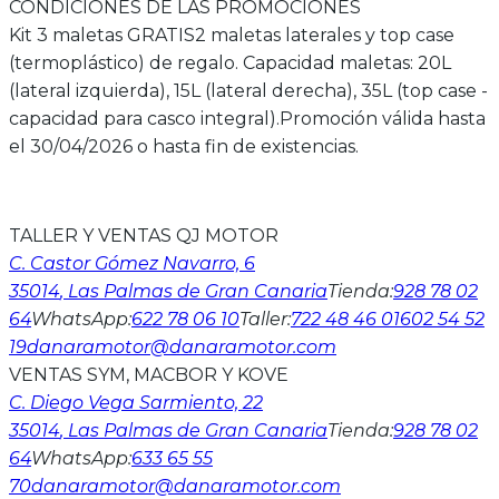
CONDICIONES DE LAS PROMOCIONES
Kit 3 maletas GRATIS
2 maletas laterales y top case
(termoplástico) de regalo. Capacidad maletas: 20L
(lateral izquierda), 15L (lateral derecha), 35L (top case -
capacidad para casco integral).Promoción válida hasta
el 30/04/2026 o hasta fin de existencias.
TALLER Y VENTAS QJ MOTOR
C. Castor Gómez Navarro, 6
35014
, Las Palmas de Gran Canaria
Tienda
:
928 78 02
64
WhatsApp
:
622 78 06 10
Taller
:
722 48 46 01
602 54 52
19
danaramotor@danaramotor.com
VENTAS SYM, MACBOR Y KOVE
C. Diego Vega Sarmiento, 22
35014
, Las Palmas de Gran Canaria
Tienda
:
928 78 02
64
WhatsApp
:
633 65 55
70
danaramotor@danaramotor.com