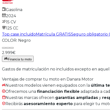
Gasolina
2024
15 CV
125
CC
Top case incluido
Matrícula GRATIS
Seguro obligatorio
COLOR:
Negro
2.999€
Financia tu moto
Gastos de matriculación no incluidos excepto en aquel
Ventajas de comprar tu moto en Danara Motor
Nuestros modelos vienen equipados con la
última t
Ofrecemos una
financiación flexible
adaptada a cada
Nuestras marcas ofrecen
garantías ampliadas
y
res
Recibirás
asesoramiento experto
para elegir tu moto