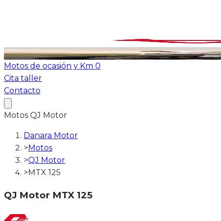
Ver todas las motos
ATV-Quad
Motos de ocasión y Km 0
Cita taller
Contacto
Motos
QJ Motor
Danara Motor
>
Motos
>
QJ Motor
>
MTX 125
QJ Motor
MTX 125