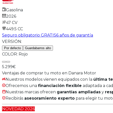
Gasolina
2026
47 CV
449.5
CC
Seguro obligatorio GRATIS
6 años de garantía
VERSIÓN:
Por defecto
Guardabarros alto
COLOR:
Rojo
5.299€
Ventajas de comprar tu moto en Danara Motor
Nuestros modelos vienen equipados con la
última t
Ofrecemos una
financiación flexible
adaptada a cada
Nuestras marcas ofrecen
garantías ampliadas
y
res
Recibirás
asesoramiento experto
para elegir tu moto
NOVEDAD 2026