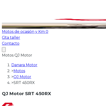
Ver todas las motos
ATV-Quad
Motos de ocasión y Km 0
Cita taller
Contacto
Motos
QJ Motor
Danara Motor
>
Motos
>
QJ Motor
>
SRT 450RX
QJ Motor
SRT 450RX