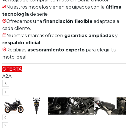
Nuestros modelos vienen equipados con la
última
tecnología
de serie.
Ofrecemos una
financiación flexible
adaptada a
cada cliente.
Nuestras marcas ofrecen
garantías ampliadas
y
respaldo oficial
.
Recibirás
asesoramiento experto
para elegir tu
moto ideal.
OFERTA
A2
A