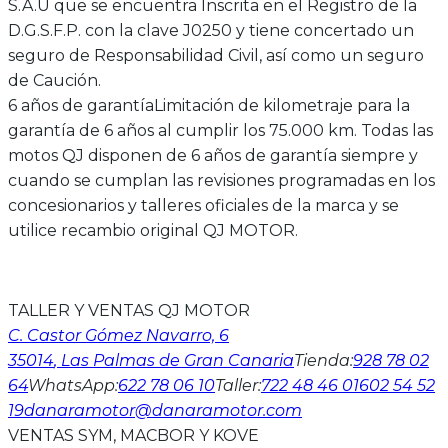
S.A.U que se encuentra Inscrita en el Registro de la
D.G.S.F.P. con la clave J0250 y tiene concertado un
seguro de Responsabilidad Civil, así como un seguro
de Caución.
6 años de garantía
Limitación de kilometraje para la
garantía de 6 años al cumplir los 75.000 km. Todas las
motos QJ disponen de 6 años de garantía siempre y
cuando se cumplan las revisiones programadas en los
concesionarios y talleres oficiales de la marca y se
utilice recambio original QJ MOTOR.
TALLER Y VENTAS QJ MOTOR
C. Castor Gómez Navarro, 6
35014
, Las Palmas de Gran Canaria
Tienda
:
928 78 02
64
WhatsApp
:
622 78 06 10
Taller
:
722 48 46 01
602 54 52
19
danaramotor@danaramotor.com
VENTAS SYM, MACBOR Y KOVE