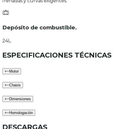
frenadas y curvas exigentes.
Depósito de combustible
.
24L.
ESPECIFICACIONES TÉCNICAS
+
−
Motor
+
−
Chasis
+
−
Dimensiones
+
−
Homologación
DESCARGAS