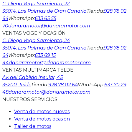
C. Diego Vega Sarmiento, 22
35014
, Las Palmas de Gran Canaria
Tienda
:
928 78 02
64
WhatsApp
:
633 65 55
70
danaramotor@danaramotor.com
VENTAS VOGE Y OCASIÓN
C. Diego Vega Sarmiento, 24
35014
, Las Palmas de Gran Canaria
Tienda
:
928 78 02
64
WhatsApp
:
633 69 15
44
danaramotor@danaramotor.com
VENTAS MULTIMARCA TELDE
Av. del Cabildo Insular, 45
35200
, Telde
Tienda
:
928 78 02 64
WhatsApp
:
633 70 29
48
danaramotor@danaramotor.com
NUESTROS SERVICIOS
Venta de motos nuevas
Venta de motos ocasión
Taller de motos