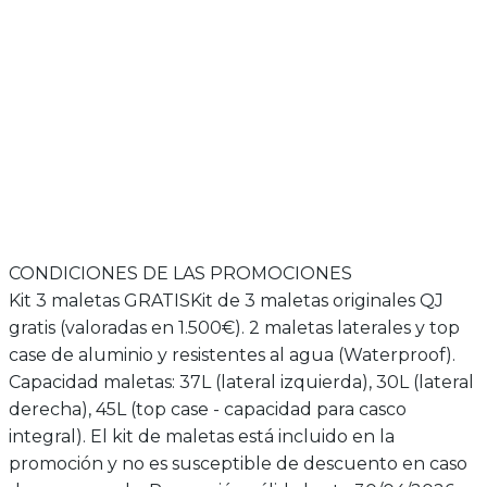
EXPLORA NUESTROS MODELOS
LIMITABLE
A
Voge 900DSX
Promoción Maletas y Top Case - 998 €
Seguro gratis
5 a
9.192€
CONDICIONES DE LAS PROMOCIONES
Kit 3 maletas GRATIS
Kit de 3 maletas originales QJ
gratis (valoradas en 1.500€). 2 maletas laterales y top
case de aluminio y resistentes al agua (Waterproof).
Capacidad maletas: 37L (lateral izquierda), 30L (lateral
derecha), 45L (top case - capacidad para casco
integral). El kit de maletas está incluido en la
promoción y no es susceptible de descuento en caso