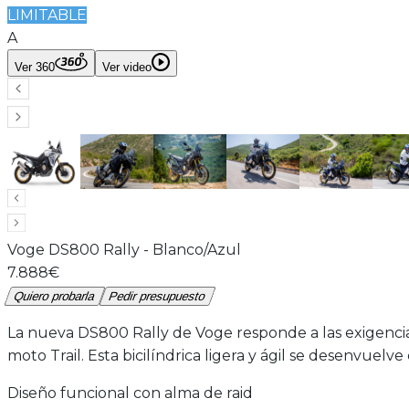
LIMITABLE
A
Ver 360
Ver video
Voge
DS800 Rally
-
Blanco/Azul
7.888€
Quiero probarla
Pedir presupuesto
La nueva DS800 Rally de Voge responde a las exigencias
moto Trail. Esta bicilíndrica ligera y ágil se desenvuel
Diseño funcional con alma de raid