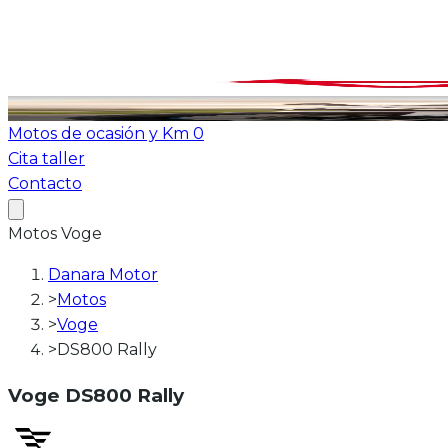
Ver todas las motos
ATV-Quad
Motos de ocasión y Km 0
Cita taller
Contacto
Motos
Voge
Danara Motor
>
Motos
>
Voge
>
DS800 Rally
Voge
DS800 Rally