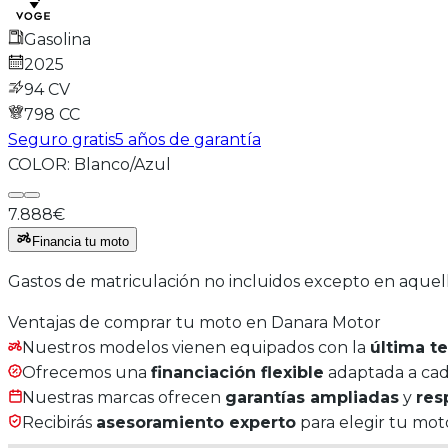
Gasolina
2025
94 CV
798
CC
Seguro gratis
5 años de garantía
COLOR:
Blanco/Azul
7.888€
Financia tu moto
Gastos de matriculación no incluidos excepto en aquel
Ventajas de comprar tu moto en Danara Motor
Nuestros modelos vienen equipados con la
última t
Ofrecemos una
financiación flexible
adaptada a cada
Nuestras marcas ofrecen
garantías ampliadas
y
res
Recibirás
asesoramiento experto
para elegir tu moto