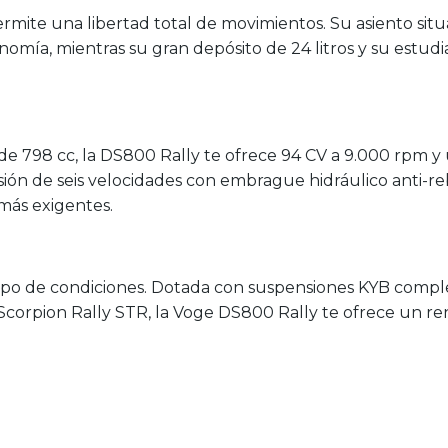
e permite una libertad total de movimientos. Su asiento s
onomía, mientras su gran depósito de 24 litros y su estu
de 798 cc, la DS800 Rally te ofrece 94 CV a 9.000 rpm 
misión de seis velocidades con embrague hidráulico anti
 más exigentes.
o tipo de condiciones. Dotada con suspensiones KYB compl
li Scorpion Rally STR, la Voge DS800 Rally te ofrece un