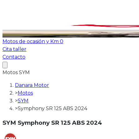
Ver todas las motos
ATV-Quad
Motos de ocasión y Km 0
Cita taller
Contacto
Motos
SYM
Danara Motor
>
Motos
>
SYM
>
Symphony SR 125 ABS 2024
SYM
Symphony SR 125 ABS 2024