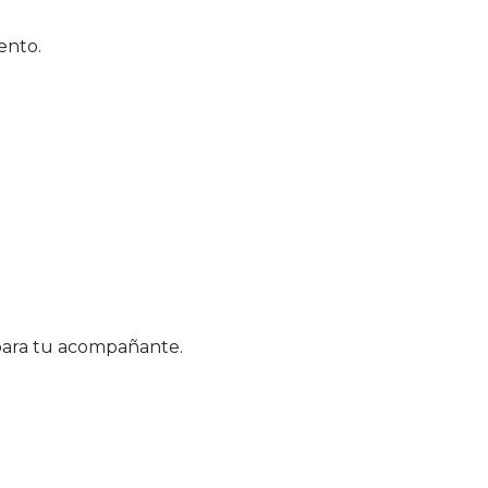
ento.
 para tu acompañante.