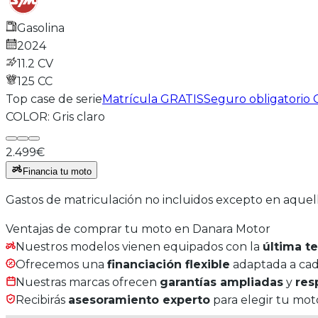
Gasolina
2024
11.2 CV
125
CC
Top case de serie
Matrícula GRATIS
Seguro obligatorio
COLOR:
Gris claro
2.499€
Financia tu moto
Gastos de matriculación no incluidos excepto en aquel
Ventajas de comprar tu moto en Danara Motor
Nuestros modelos vienen equipados con la
última t
Ofrecemos una
financiación flexible
adaptada a cada
Nuestras marcas ofrecen
garantías ampliadas
y
res
Recibirás
asesoramiento experto
para elegir tu moto