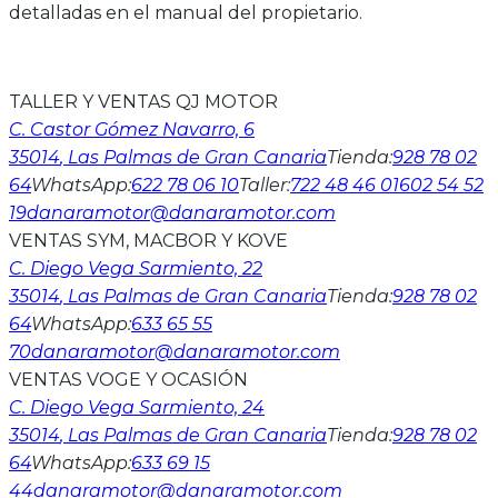
detalladas en el manual del propietario.
TALLER Y VENTAS QJ MOTOR
C. Castor Gómez Navarro, 6
35014
, Las Palmas de Gran Canaria
Tienda
:
928 78 02
64
WhatsApp
:
622 78 06 10
Taller
:
722 48 46 01
602 54 52
19
danaramotor@danaramotor.com
VENTAS SYM, MACBOR Y KOVE
C. Diego Vega Sarmiento, 22
35014
, Las Palmas de Gran Canaria
Tienda
:
928 78 02
64
WhatsApp
:
633 65 55
70
danaramotor@danaramotor.com
VENTAS VOGE Y OCASIÓN
C. Diego Vega Sarmiento, 24
35014
, Las Palmas de Gran Canaria
Tienda
:
928 78 02
64
WhatsApp
:
633 69 15
44
danaramotor@danaramotor.com