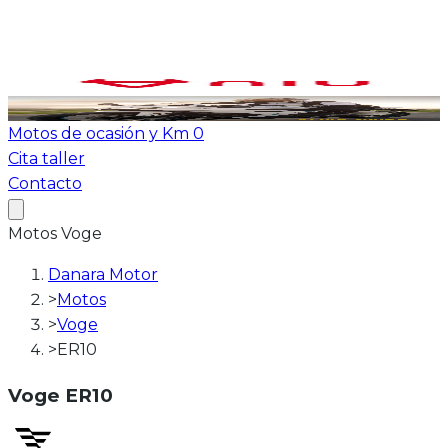
Ver todas las motos
ATV-Quad
Motos de ocasión y Km 0
Cita taller
Contacto
Motos
Voge
Danara Motor
>
Motos
>
Voge
>
ER10
Voge
ER10