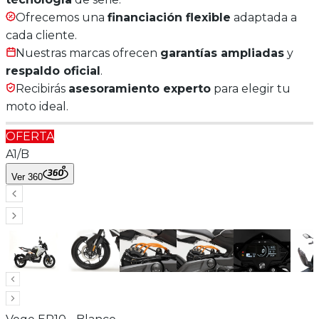
Ofrecemos una
financiación flexible
adaptada a
cada cliente.
Nuestras marcas ofrecen
garantías ampliadas
y
respaldo oficial
.
Recibirás
asesoramiento experto
para elegir tu
moto ideal.
OFERTA
A1/B
Ver 360