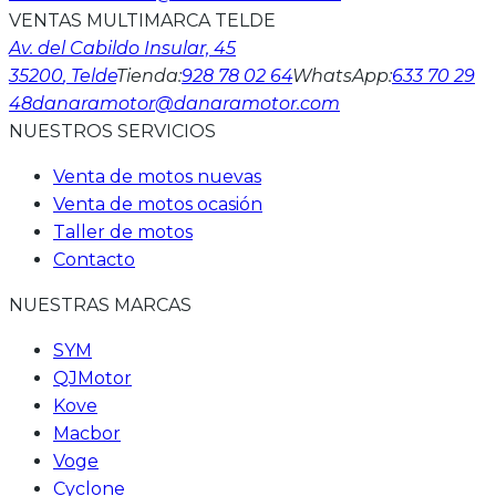
VENTAS MULTIMARCA TELDE
Av. del Cabildo Insular, 45
35200
, Telde
Tienda
:
928 78 02 64
WhatsApp
:
633 70 29
48
danaramotor@danaramotor.com
NUESTROS SERVICIOS
Venta de motos nuevas
Venta de motos ocasión
Taller de motos
Contacto
NUESTRAS MARCAS
SYM
QJMotor
Kove
Macbor
Voge
Cyclone