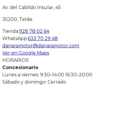
Av. del Cabildo Insular, 45
35200
, Telde
Tienda
:
928 78 02 64
WhatsApp
:
633 70 29 48
danaramotor@danaramotor.com
Ver en Google Maps
HORARIOS
Concesionario
Lunes a viernes: 9:30–14:00 16:30–20:00
Sábado y domingo: Cerrado
EXPLORA NUESTROS MODELOS
OFERTA
NOVEDAD 2026