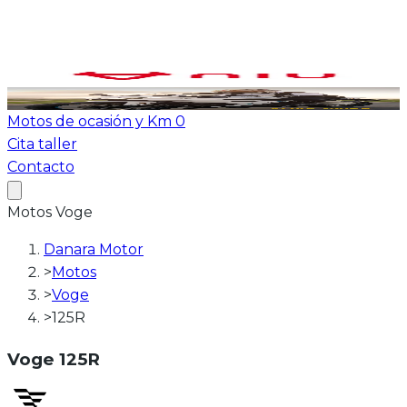
Ver todas las motos
ATV-Quad
Motos de ocasión y Km 0
Cita taller
Contacto
Motos
Voge
Danara Motor
>
Motos
>
Voge
>
125R
Voge
125R