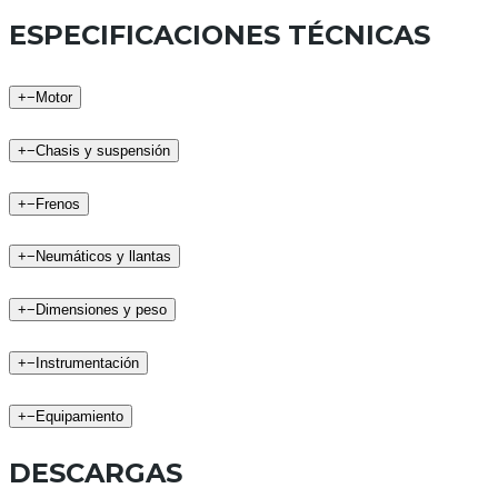
ESPECIFICACIONES TÉCNICAS
+
−
Motor
+
−
Chasis y suspensión
+
−
Frenos
+
−
Neumáticos y llantas
+
−
Dimensiones y peso
+
−
Instrumentación
+
−
Equipamiento
DESCARGAS