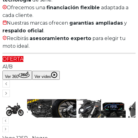
Ofrecemos una
financiación flexible
adaptada a
cada cliente.
Nuestras marcas ofrecen
garantías ampliadas
y
respaldo oficial
.
Recibirás
asesoramiento experto
para elegir tu
moto ideal.
OFERTA
A1/B
Ver 360
Ver video