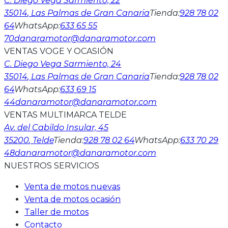
C. Diego Vega Sarmiento, 22
35014
, Las Palmas de Gran Canaria
Tienda
:
928 78 02
64
WhatsApp
:
633 65 55
70
danaramotor@danaramotor.com
VENTAS VOGE Y OCASIÓN
C. Diego Vega Sarmiento, 24
35014
, Las Palmas de Gran Canaria
Tienda
:
928 78 02
64
WhatsApp
:
633 69 15
44
danaramotor@danaramotor.com
VENTAS MULTIMARCA TELDE
Av. del Cabildo Insular, 45
35200
, Telde
Tienda
:
928 78 02 64
WhatsApp
:
633 70 29
48
danaramotor@danaramotor.com
NUESTROS SERVICIOS
Venta de motos nuevas
Venta de motos ocasión
Taller de motos
Contacto