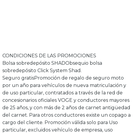
A1/B
A1/B
Voge ER10
Voge 125RS
Seguro gratis
5 años de garantía
Seguro gratis
5 años de
6.295€
3.088€
4.895€
CONDICIONES DE LAS PROMOCIONES
Bolsa sobredepósito SHAD
Obsequio bolsa
sobredepósito Click System Shad.
Seguro gratis
Promoción de regalo de seguro moto
por un año para vehículos de nueva matriculación y
de uso particular, contratados a través de la red de
concesionarios oficiales VOGE y conductores mayores
de 25 años, y con más de 2 años de carnet antigüedad
del carnet. Para otros conductores existe un copago a
cargo del cliente. Promoción válida solo para Uso
particular, excluidos vehículo de empresa, uso