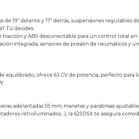
s de 19” delante y 17” detrás, suspensiones regulables d
a? Tú decides.
tracción y ABS desconectable para un control total en c
ción integrada, sensores de presión de neumáticos y una
 de equilibrado, ofrece 63 CV de potencia, perfecto para 
W.
iberas adelantadas 55 mm, manetas y parabrisas ajustabl
mutadores retroiluminados…), la 625DSX te asegura comodi