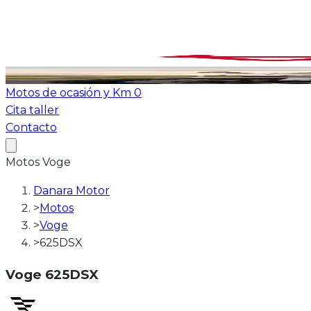
Ver todas las motos
ATV-Quad
Motos de ocasión y Km 0
Cita taller
Contacto
Motos
Voge
Danara Motor
>
Motos
>
Voge
>
625DSX
Voge
625DSX