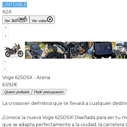
LIMITABLE
A2
A
Ver 360
Ver video
Voge
625DSX
-
Arena
6.592€
Quiero probarla
Pedir presupuesto
La crossover definitiva que te llevará a cualquier desti
¡Conoce la nueva Voge 625DSX! Diseñada para ser tu me
que se adapta perfectamente a la ciudad, la carretera o