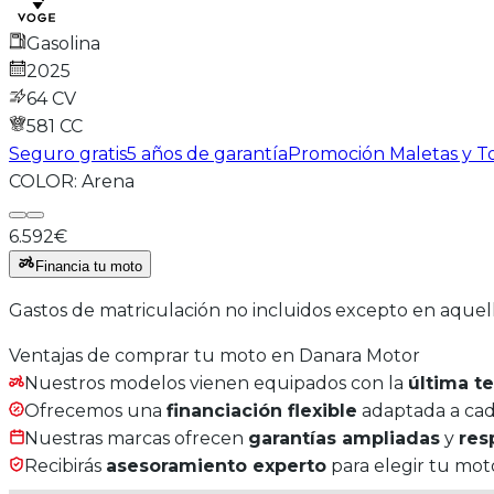
Gasolina
2025
64 CV
581
CC
Seguro gratis
5 años de garantía
Promoción Maletas y To
COLOR:
Arena
6.592€
Financia tu moto
Gastos de matriculación no incluidos excepto en aquel
Ventajas de comprar tu moto en Danara Motor
Nuestros modelos vienen equipados con la
última t
Ofrecemos una
financiación flexible
adaptada a cada
Nuestras marcas ofrecen
garantías ampliadas
y
res
Recibirás
asesoramiento experto
para elegir tu moto