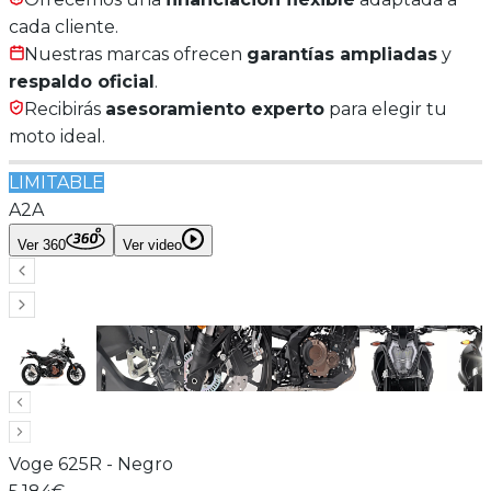
cada cliente.
Nuestras marcas ofrecen
garantías ampliadas
y
respaldo oficial
.
Recibirás
asesoramiento experto
para elegir tu
moto ideal.
LIMITABLE
A2
A
Ver 360
Ver video
Voge
625R
-
Negro