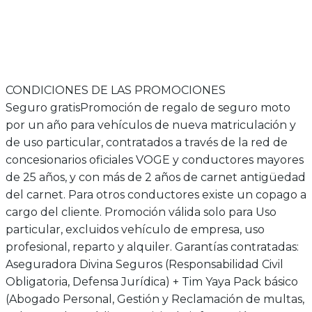
6 años de garantía
Seguro obligatorio GRATIS
Seguro ob
7.499€
4.999€
CONDICIONES DE LAS PROMOCIONES
Seguro gratis
Promoción de regalo de seguro moto
por un año para vehículos de nueva matriculación y
de uso particular, contratados a través de la red de
concesionarios oficiales VOGE y conductores mayores
de 25 años, y con más de 2 años de carnet antigüedad
del carnet. Para otros conductores existe un copago a
cargo del cliente. Promoción válida solo para Uso
particular, excluidos vehículo de empresa, uso
profesional, reparto y alquiler. Garantías contratadas:
Aseguradora Divina Seguros (Responsabilidad Civil
Obligatoria, Defensa Jurídica) + Tim Yaya Pack básico
(Abogado Personal, Gestión y Reclamación de multas,