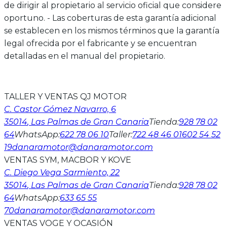
de dirigir al propietario al servicio oficial que considere
oportuno. - Las coberturas de esta garantía adicional
se establecen en los mismos términos que la garantía
legal ofrecida por el fabricante y se encuentran
detalladas en el manual del propietario.
TALLER Y VENTAS QJ MOTOR
C. Castor Gómez Navarro, 6
35014
, Las Palmas de Gran Canaria
Tienda
:
928 78 02
64
WhatsApp
:
622 78 06 10
Taller
:
722 48 46 01
602 54 52
19
danaramotor@danaramotor.com
VENTAS SYM, MACBOR Y KOVE
C. Diego Vega Sarmiento, 22
35014
, Las Palmas de Gran Canaria
Tienda
:
928 78 02
64
WhatsApp
:
633 65 55
70
danaramotor@danaramotor.com
VENTAS VOGE Y OCASIÓN