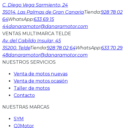
C. Diego Vega Sarmiento, 24
35014
, Las Palmas de Gran Canaria
Tienda
:
928 78 02
64
WhatsApp
:
633 69 15
44
danaramotor@danaramotor.com
VENTAS MULTIMARCA TELDE
Av. del Cabildo Insular, 45
35200
, Telde
Tienda
:
928 78 02 64
WhatsApp
:
633 70 29
48
danaramotor@danaramotor.com
NUESTROS SERVICIOS
Venta de motos nuevas
Venta de motos ocasión
Taller de motos
Contacto
NUESTRAS MARCAS
SYM
QJMotor