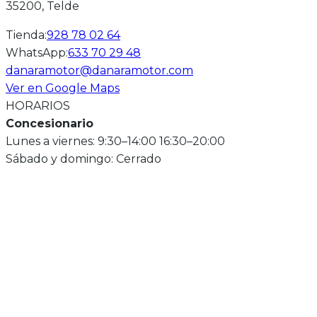
35200
, Telde
Tienda
:
928 78 02 64
WhatsApp
:
633 70 29 48
danaramotor@danaramotor.com
Ver en Google Maps
HORARIOS
Concesionario
Lunes a viernes: 9:30–14:00 16:30–20:00
Sábado y domingo: Cerrado
EXPLORA NUESTROS MODELOS
NOVEDAD 2026
LIMITABL
A2
A
A2
A
QJ Motor SRK 800
QJ Mot