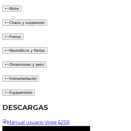
+
−
Motor
+
−
Chasis y suspensión
+
−
Frenos
+
−
Neumáticos y llantas
+
−
Dimensiones y peso
+
−
Instrumentación
+
−
Equipamiento
DESCARGAS
Manual usuario Voge 625R