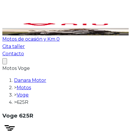
Ver todas las motos
ATV-Quad
Motos de ocasión y Km 0
Cita taller
Contacto
Motos
Voge
Danara Motor
>
Motos
>
Voge
>
625R
Voge
625R