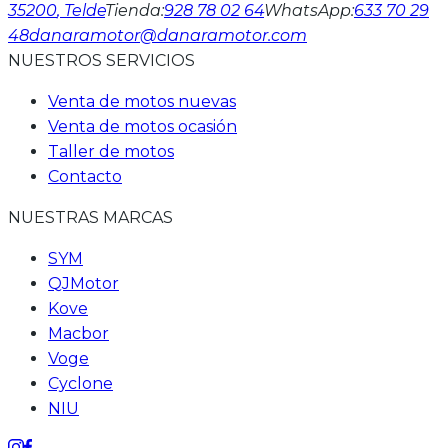
35200
, Telde
Tienda
:
928 78 02 64
WhatsApp
:
633 70 29
48
danaramotor@danaramotor.com
NUESTROS SERVICIOS
Venta de motos nuevas
Venta de motos ocasión
Taller de motos
Contacto
NUESTRAS MARCAS
SYM
QJMotor
Kove
Macbor
Voge
Cyclone
NIU