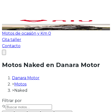
Ver todas las motos
ATV-Quad
Motos de ocasión y Km 0
Cita taller
Contacto
Motos Naked en Danara Motor
Danara Motor
>
Motos
>
Naked
Filtrar por