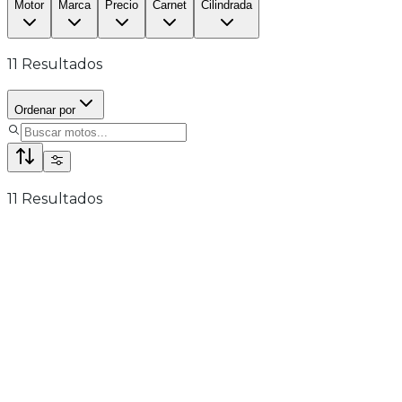
Motor
Marca
Precio
Carnet
Cilindrada
11
Resultados
Ordenar por
11
Resultados
NOVEDAD 2026
A2
A
QJ Motor SRK 800
6 años de garantía
Seguro obligatorio GRATIS
7.499€