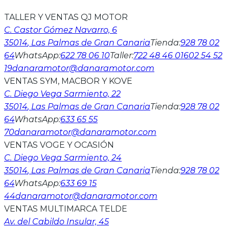
TALLER Y VENTAS QJ MOTOR
C. Castor Gómez Navarro, 6
35014
, Las Palmas de Gran Canaria
Tienda
:
928 78 02
64
WhatsApp
:
622 78 06 10
Taller
:
722 48 46 01
602 54 52
19
danaramotor@danaramotor.com
VENTAS SYM, MACBOR Y KOVE
C. Diego Vega Sarmiento, 22
35014
, Las Palmas de Gran Canaria
Tienda
:
928 78 02
64
WhatsApp
:
633 65 55
70
danaramotor@danaramotor.com
VENTAS VOGE Y OCASIÓN
C. Diego Vega Sarmiento, 24
35014
, Las Palmas de Gran Canaria
Tienda
:
928 78 02
64
WhatsApp
:
633 69 15
44
danaramotor@danaramotor.com
VENTAS MULTIMARCA TELDE
Av. del Cabildo Insular, 45